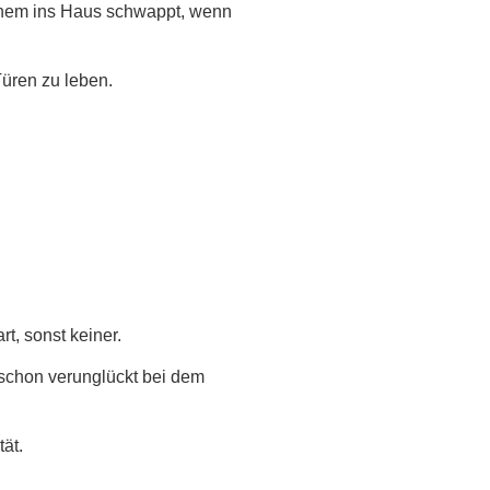
 einem ins Haus schwappt, wenn
Türen zu leben.
t, sonst keiner.
d schon verunglückt bei dem
ät.