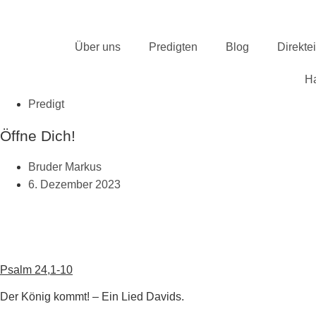
Zum
Inhalt
springen
Über uns
Predigten
Blog
Direkte
H
Predigt
Öffne Dich!
Bruder Markus
6. Dezember 2023
Psalm 24,1-10
Der König kommt! – Ein Lied Davids.