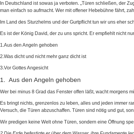
In Deutschland ist sowas ja verboten. „Türen schließen, der Zu
man einfach so aufmacht. Wer mit offener Hebebühne fährt, zahl
Im Land des Sturzhelms und der Gurtpflicht tun wir uns eher s
Es ist der König David, der zu uns spricht. Er empfiehlt nicht nu
1.Aus den Angeln gehoben
2.Was dicht und nicht mehr ganz dicht ist
3.Vor Gottes Angesicht
1. Aus den Angeln gehoben
Wer bei minus 8 Grad das Fenster offen läßt, wacht morgens mit 
Es bringt nichts, grenzenlos zu leben, alles und jeden immer r
Versuch, die Türen abzuschaffen. Türen sind nötig und gut, sons
Wir predigen keine Welt ohne Türen, sondern eine Öffnung speziel
2 Die Erde befestigte er über dem Wasser, ihre Fundamente leg