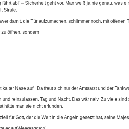
g fährt ab!“ – Sicherheit geht vor. Man weiß ja nie genau, was
t Strafe.
chwer damit, die Tür aufzumachen, schlimmer noch, mit offenen 
r zu öffnen, sondern
kalter Nase auf. Da freut sich nur der Amtsarzt und der Tankwar
an und reinzulassen, Tag und Nacht. Das wär naiv. Zu viele sin
t hätte man sie nicht erfunden.
l für Gott, der die Welt in die Angeln gesetzt hat, seine Majest
te er auf Meeresgrund.