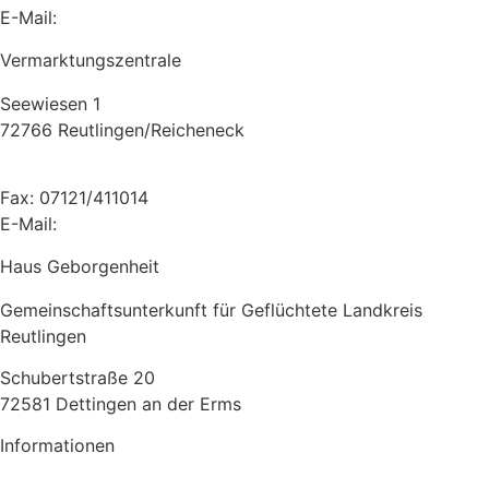
E-Mail:
ebk@ebk-blumenmoenche.de
Vermarktungszentrale
Seewiesen 1
72766 Reutlingen/Reicheneck
Tel: 07121/164038
Fax: 07121/411014
E-Mail:
sr.amadea@ebk-blumenmoenche.de
Haus Geborgenheit
Gemeinschaftsunterkunft für Geflüchtete Landkreis
Reutlingen
Schubertstraße 20
72581 Dettingen an der Erms
Informationen