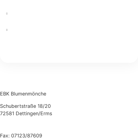
EBK Blumenmönche
Schubertstraße 18/20
72581 Dettingen/Erms
Tel: 07123/97 860
Fax: 07123/87609